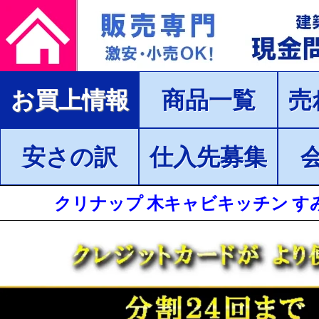
お買上情報
商品一覧
売
安さの訳
仕入先募集
クリナップ 木キャビキッチン す