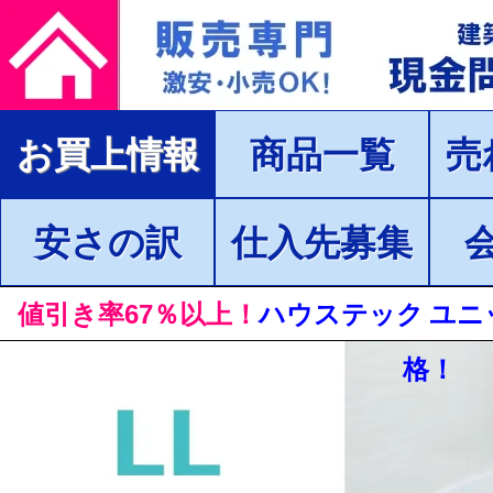
お買上情報
商品一覧
売
安さの訳
仕入先募集
値引き率67％以上！
ハウステック ユニ
格！