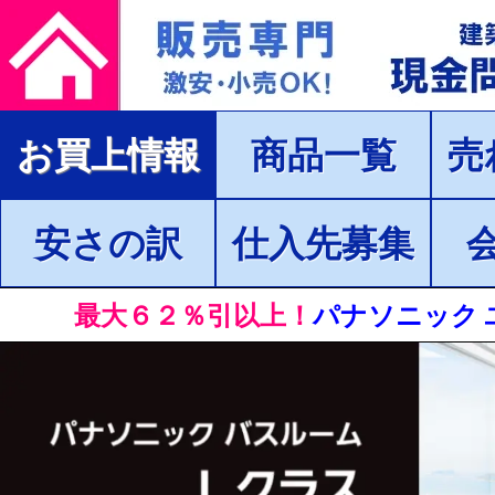
お買上情報
商品一覧
売
安さの訳
仕入先募集
最大６２％引以上！
パナソニック 