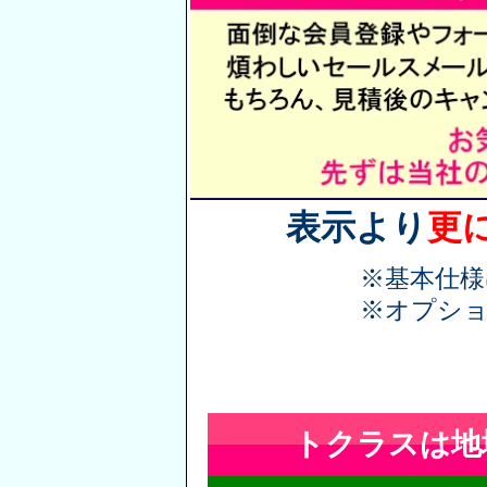
表示より
更
※基本仕
※オプシ
トクラスは地