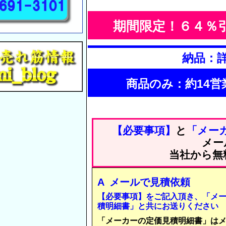
期間限定！６４％
納品：
商品のみ：約14営
【必要事項】
と
「メー
メー
当社から無
A メールで見積依頼
【必要事項】をご記入頂き、「メ
積明細書」と共にお送りください
「メーカーの定価見積明細書」は