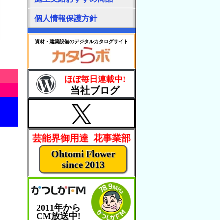
個人情報保護方針
資材・建築設備のデジタルカタログサイト
ほぼ毎日連載中!
当社ブログ
芸能界御用達 花事業部
Ohtomi Flower
since 2013
2011年から
CM放送中!