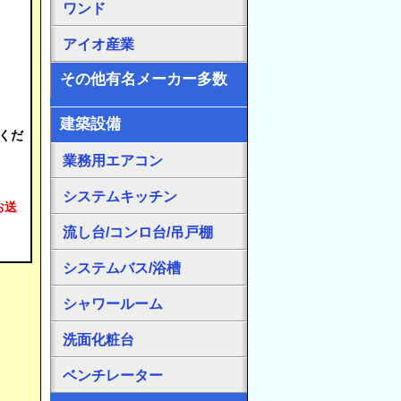
ワンド
アイオ産業
その他有名メーカー多数
建築設備
くだ
業務用エアコン
システムキッチン
お送
流し台/コンロ台/吊戸棚
システムバス/浴槽
シャワールーム
洗面化粧台
ベンチレーター