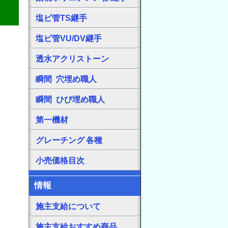
塩ビ管TS継手
塩ビ管VU/DV継手
透水アクリストーン
瞬間 穴埋め職人
瞬間 ひび埋め職人
第一機材
グレーチング 各種
小売価格目次
情報
施主支給について
施主支給おすすめ商品