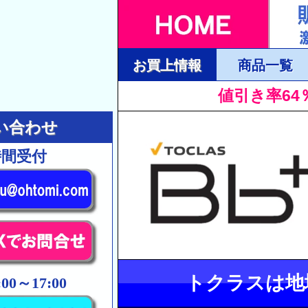
お買上情報
商品一覧
値引き率64
い合わせ
時間受付
トクラスは地
00～17:00