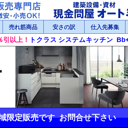
売れ筋商品
安さの訳
仕入先募集
％引以上！
トクラス システムキッチン Bb
域限定販売です お問合せ下さい