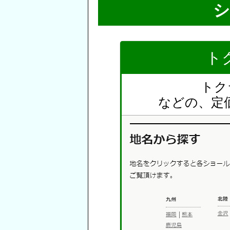
シ
ト
トク
などの、定