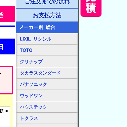
ご注文までの流れ
き
お支払方法
メーカー別 総合
LIXIL リクシル
日
TOTO
クリナップ
を
タカラスタンダード
パナソニック
ウッドワン
ハウステック
頼 ■
。
トクラス