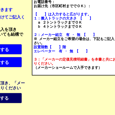
お電話番号：
お届け先（市区町村まででＯＫ）：
できます
【 】は入力すると広がります。
付けてご記入く
１：搬入トラックの大きさ 【 】
ａ ２トントラックまでＯＫ
ｂ ４トントラックまでＯＫ
記入を頂き
り頂いても結構で
２：メーカー組立 有 ・ 無 【 】
※ メーカー組立をご希望の場合は、下記もご記入
さい。
設置階数【 】階
ーする
エレベーター 有 ・ 無 【 】
３：「メーカーの定価見積明細書」を本書と共に
入する
りください。
（メーカーショールームで入手できます）
入頂き、「メー
送りください
刷する