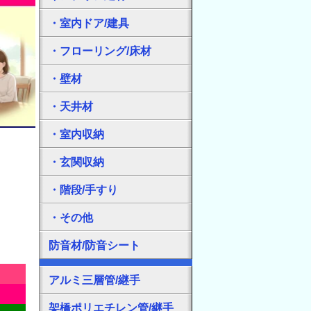
・室内ドア/建具
・フローリング/床材
・壁材
・天井材
・室内収納
・玄関収納
・階段/手すり
・その他
防音材/防音シート
アルミ三層管/継手
架橋ポリエチレン管/継手