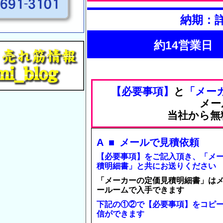
納期：
約14営業日
【必要事項】
と
「メー
メー
当社から無
A ■ メールで見積依頼
【必要事項】をご記入頂き、「メ
積明細書」と共にお送りください
「メーカーの定価見積明細書」は
ールームで入手できます
下記の①②で【必要事項】をコピ
信ができます