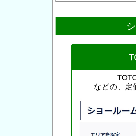
TO
などの、定