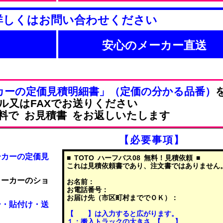
詳しくはお問い合わせください
安心のメーカー直送
カーの定価見積明細書」（定価の分かる品番）
ル又はFAXでお送りください
料で お見積書 をお返しいたします
【必要事項】
ーカーの定価見
■ TOTO ハーフバス08 無料！見積依頼 ■
これは見積依頼書であり、注文書ではありません
メーカーのショ
お名前：
お電話番号：
お届け先（市区町村まででＯＫ）：
ー・貼付け・送
【 】は入力すると広がります。
１：搬入トラックの大きさ 【 】