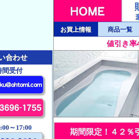
お買上情報
商品一覧
値引き率
い合わせ
時間受付
00～17:00
期間限定！４２％