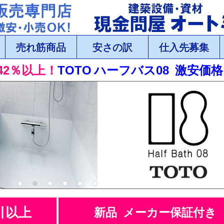
売れ筋商品
安さの訳
仕入先募集
42％以上！
TOTO ハーフバス08 激安価
1
2
3
4
5
6
引以上
新品 メーカー保証付き