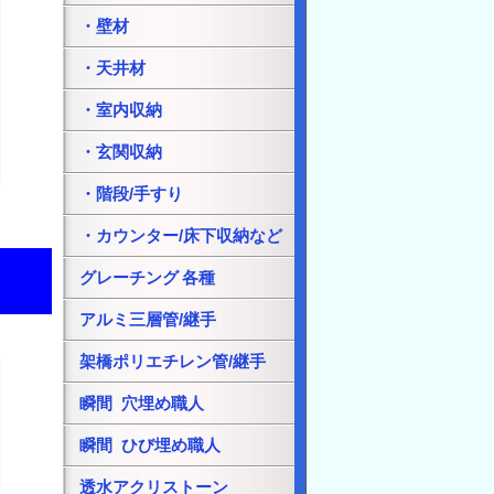
・壁材
・天井材
・室内収納
・玄関収納
・階段/手すり
・カウンター/床下収納など
グレーチング 各種
アルミ三層管/継手
架橋ポリエチレン管/継手
瞬間 穴埋め職人
瞬間 ひび埋め職人
透水アクリストーン