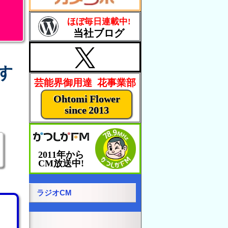
ほぼ毎日連載中!
当社ブログ
す
芸能界御用達 花事業部
Ohtomi Flower
since 2013
2011年から
CM放送中!
ラジオCM