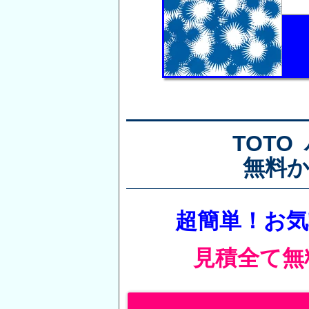
TOTO
無料
超簡単！お
見積全て無