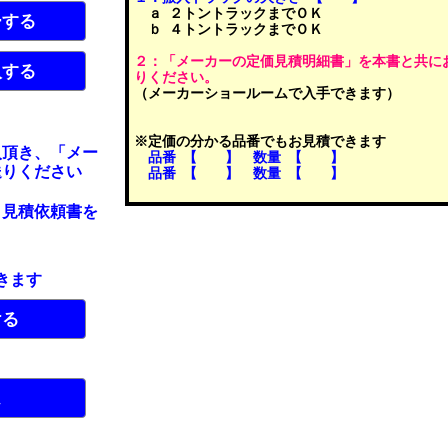
ａ ２トントラックまでＯＫ
ーする
ｂ ４トントラックまでＯＫ
２：「メーカーの定価見積明細書」を本書と共に
入する
りください。
（メーカーショールームで入手できます）
※定価の分かる品番でもお見積できます
入頂き、「メー
品番 【 】 数量 【 】
送りください
品番 【 】 数量 【 】
見積依頼書を
きます
ける
ム