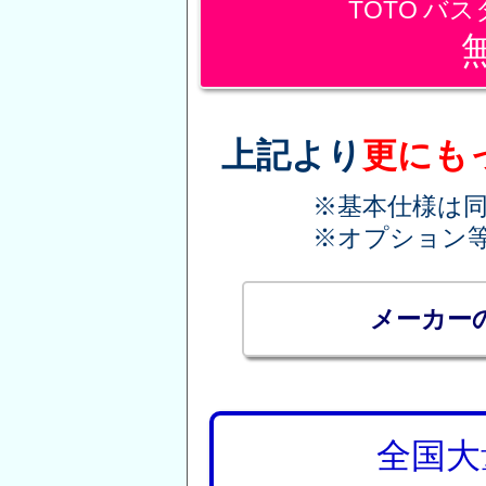
TOTO バ
上記より
更にも
※基本仕様は
※オプション
メーカー
全国大