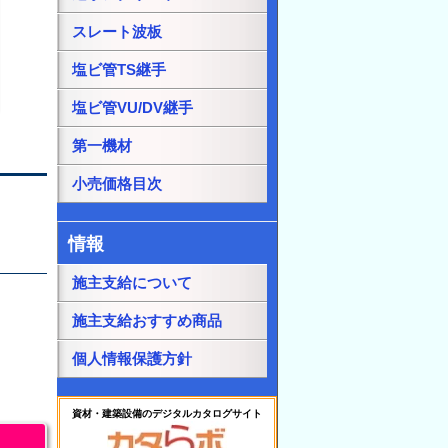
スレート波板
塩ビ管TS継手
塩ビ管VU/DV継手
第一機材
小売価格目次
情報
施主支給について
施主支給おすすめ商品
個人情報保護方針
資材・建築設備のデジタルカタログサイト