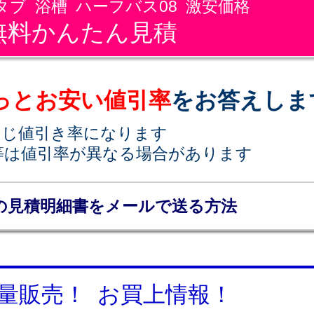
スタブ 浴槽 ハーフバス08 激安価格
無料かんたん見積
っとお安い値引率
をお答えしま
同じ値引き率になります
等は値引率が異なる場合があります
の見積明細書をメールで送る方法
量販売！ お買上情報！