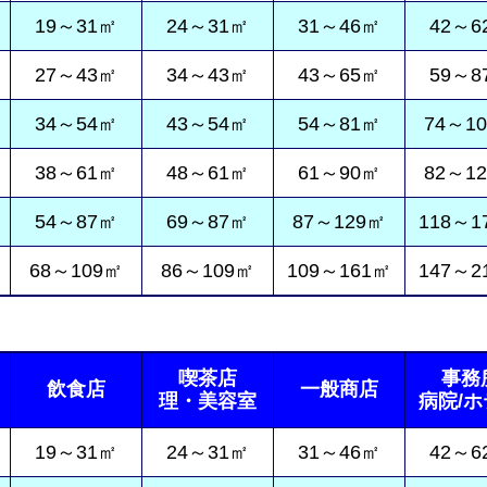
19～31㎡
24～31㎡
31～46㎡
42～6
27～43㎡
34～43㎡
43～65㎡
59～8
34～54㎡
43～54㎡
54～81㎡
74～1
38～61㎡
48～61㎡
61～90㎡
82～1
54～87㎡
69～87㎡
87～129㎡
118～1
68～109㎡
86～109㎡
109～161㎡
147～2
喫茶店
事務
飲食店
一般商店
理・美容室
病院/
19～31㎡
24～31㎡
31～46㎡
42～6