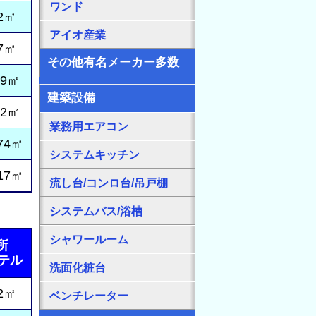
ワンド
2㎡
アイオ産業
7㎡
その他有名メーカー多数
09㎡
建築設備
22㎡
業務用エアコン
74㎡
システムキッチン
17㎡
流し台/コンロ台/吊戸棚
システムバス/浴槽
シャワールーム
所
ホテル
洗面化粧台
2㎡
ベンチレーター