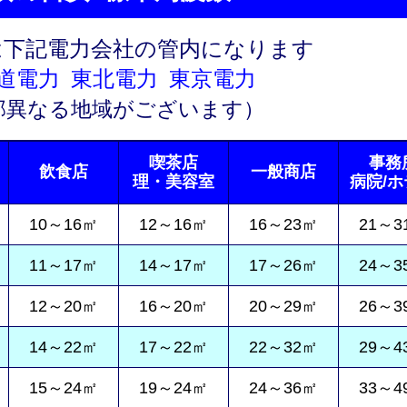
は下記電力会社の管内になります
道電力 東北電力 東京電力
部異なる地域がございます）
喫茶店
事務
飲食店
一般商店
理・美容室
病院/
10～16㎡
12～16㎡
16～23㎡
21～3
11～17㎡
14～17㎡
17～26㎡
24～3
12～20㎡
16～20㎡
20～29㎡
26～3
14～22㎡
17～22㎡
22～32㎡
29～4
15～24㎡
19～24㎡
24～36㎡
33～4