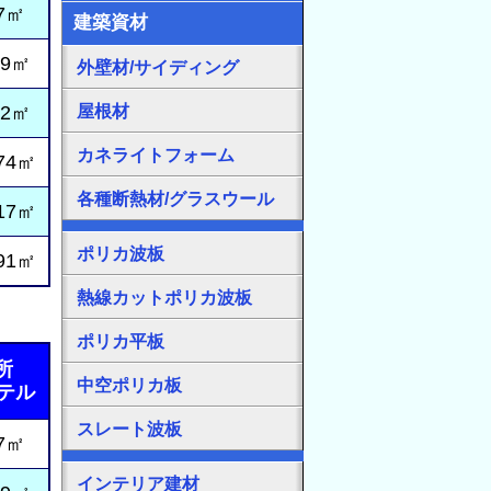
7㎡
建築資材
09㎡
外壁材/サイディング
22㎡
屋根材
カネライトフォーム
74㎡
各種断熱材/グラスウール
17㎡
ポリカ波板
91㎡
熱線カットポリカ波板
ポリカ平板
所
中空ポリカ板
ホテル
スレート波板
7㎡
インテリア建材