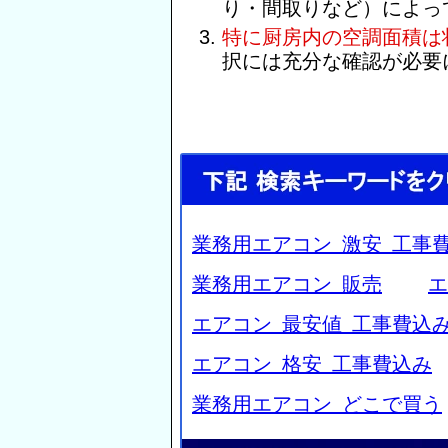
り・間取りなど）によっ
特に厨房内の空調面積は
択には充分な確認が必要
業務用エアコン 激安 工事
業務用エアコン 販売
エ
エアコン 最安値 工事費込
エアコン 格安 工事費込み
業務用エアコン どこで買う