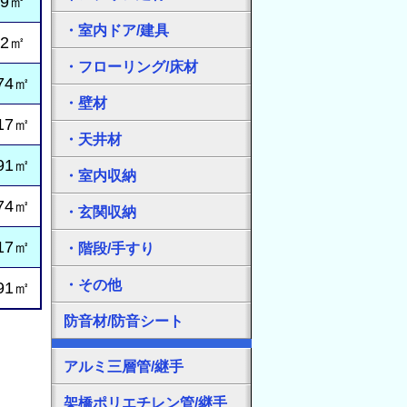
09㎡
・室内ドア/建具
22㎡
・フローリング/床材
74㎡
・壁材
17㎡
・天井材
91㎡
・室内収納
74㎡
・玄関収納
17㎡
・階段/手すり
・その他
91㎡
防音材/防音シート
アルミ三層管/継手
架橋ポリエチレン管/継手