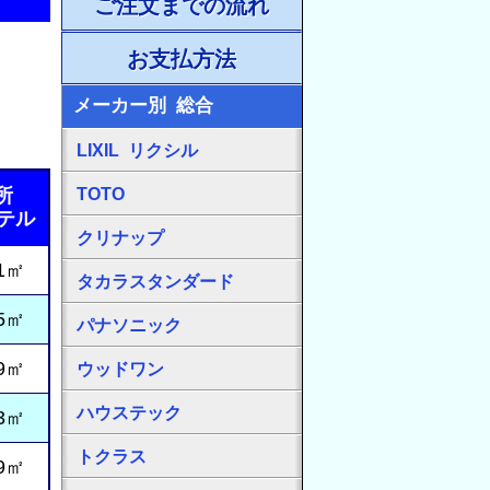
ご注文までの流れ
お支払方法
メーカー別 総合
LIXIL リクシル
所
TOTO
ホテル
クリナップ
1㎡
タカラスタンダード
5㎡
パナソニック
9㎡
ウッドワン
ハウステック
3㎡
トクラス
9㎡