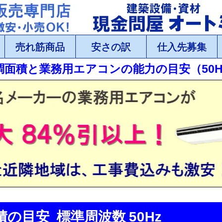
売れ筋商品
安さの訳
仕入先募集
調面積と業務用エアコンの能力の目安（50H
の目安 標準周波数 50Hz