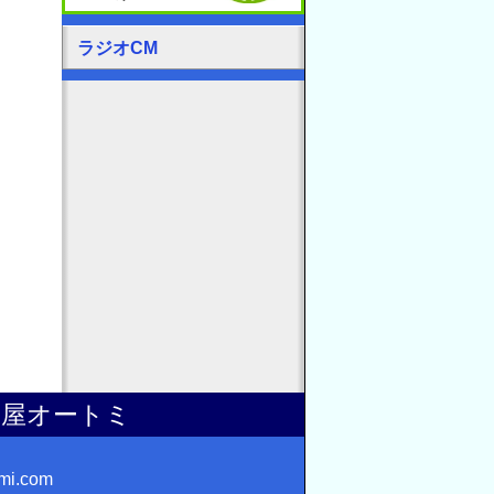
ラジオCM
問屋オートミ
mi.com