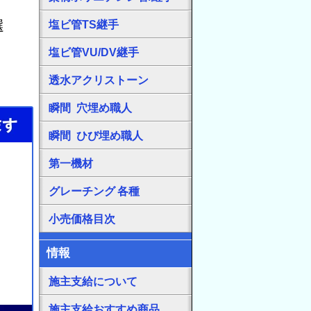
選
塩ビ管TS継手
塩ビ管VU/DV継手
透水アクリストーン
瞬間 穴埋め職人
瞬間 ひび埋め職人
第一機材
グレーチング 各種
小売価格目次
情報
施主支給について
施主支給おすすめ商品