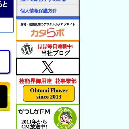
個人情報保護方針
資材・建築設備のデジタルカタログサイト
ほぼ毎日連載中!
当社ブログ
芸能界御用達 花事業部
Ohtomi Flower
since 2013
2011年から
CM放送中!